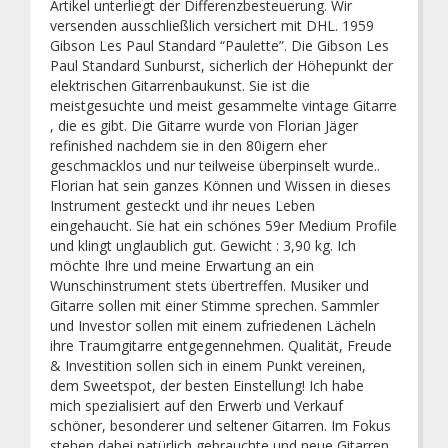
Artikel unterliegt der Differenzbesteuerung. Wir
versenden ausschließlich versichert mit DHL. 1959
Gibson Les Paul Standard “Paulette”. Die Gibson Les
Paul Standard Sunburst, sicherlich der Höhepunkt der
elektrischen Gitarrenbaukunst. Sie ist die
meistgesuchte und meist gesammelte vintage Gitarre
, die es gibt. Die Gitarre wurde von Florian Jäger
refinished nachdem sie in den 80igern eher
geschmacklos und nur teilweise überpinselt wurde..
Florian hat sein ganzes Können und Wissen in dieses
Instrument gesteckt und ihr neues Leben
eingehaucht. Sie hat ein schönes 59er Medium Profile
und klingt unglaublich gut. Gewicht : 3,90 kg. Ich
möchte Ihre und meine Erwartung an ein
Wunschinstrument stets übertreffen. Musiker und
Gitarre sollen mit einer Stimme sprechen. Sammler
und Investor sollen mit einem zufriedenen Lächeln
ihre Traumgitarre entgegennehmen. Qualität, Freude
& Investition sollen sich in einem Punkt vereinen,
dem Sweetspot, der besten Einstellung! Ich habe
mich spezialisiert auf den Erwerb und Verkauf
schöner, besonderer und seltener Gitarren. Im Fokus
stehen dabei natürlich gebrauchte und neue Gitarren