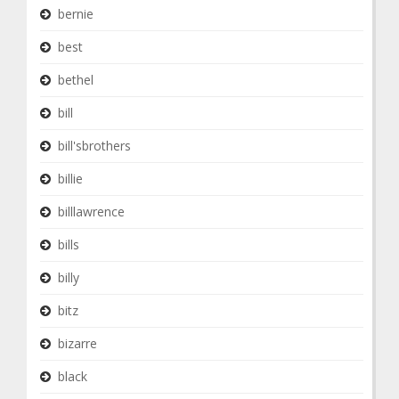
bernie
best
bethel
bill
bill'sbrothers
billie
billlawrence
bills
billy
bitz
bizarre
black