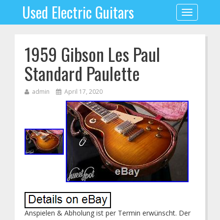
Used Electric Guitars
Toggle
navigation
1959 Gibson Les Paul
Standard Paulette
admin
April 17, 2020
Anspielen & Abholung ist per Termin erwünscht. Der