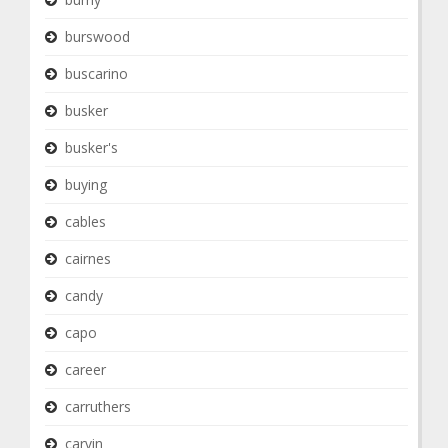
burswood
buscarino
busker
busker's
buying
cables
cairnes
candy
capo
career
carruthers
carvin