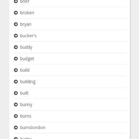
brief
broken
bryan
bucker's
buddy
budget
build
building
built
bunny
burns
burnslondon
burny